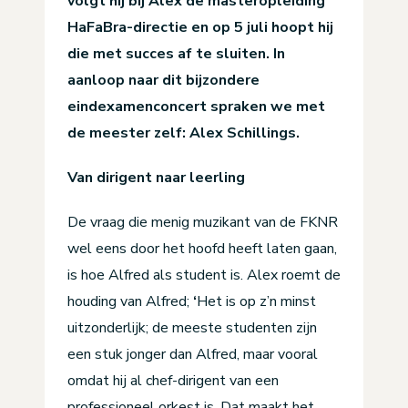
volgt hij bij Alex de masteropleiding
HaFaBra-directie en op 5 juli hoopt hij
die met succes af te sluiten.
In
aanloop naar dit bijzondere
eindexamenconcert spraken we met
de meester zelf: Alex Schillings.
Van dirigent naar leerling
De vraag die menig muzikant van de FKNR
wel eens door het hoofd heeft laten gaan,
is hoe Alfred als student is. Alex roemt de
houding van Alfred;
‘
Het is op z’n minst
uitzonderlijk; de meeste studenten zijn
een stuk jonger dan Alfred, maar vooral
omdat hij al chef-dirigent van een
professioneel orkest is. Dat maakt het