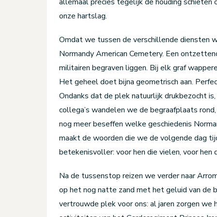
allemaal precies tegelijk de houding schieten 
onze hartslag.
Omdat we tussen de verschillende diensten w
Normandy American Cemetery. Een ontzettend
militairen begraven liggen. Bij elk graf wapp
Het geheel doet bijna geometrisch aan. Perfect
Ondanks dat de plek natuurlijk drukbezocht is, ze
collega’s wandelen we de begraafplaats rond,
nog meer beseffen welke geschiedenis Normand
maakt de woorden die we de volgende dag tij
betekenisvoller: voor hen die vielen, voor hen
Na de tussenstop reizen we verder naar Arro
op het nog natte zand met het geluid van de b
vertrouwde plek voor ons: al jaren zorgen we h