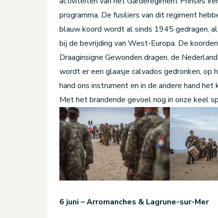
activiteiten van het Garderegiment Prinses Ire
programma. De fusiliers van dit regiment hebbe
blauw koord wordt al sinds 1945 gedragen, al
bij de bevrijding van West-Europa. De koorden 
Draaginsigne Gewonden dragen, de Nederlandse
wordt er een glaasje calvados gedronken, op he
hand ons instrument en in de andere hand het k
Met het brandende gevoel nog in onze keel s
6 juni – Arromanches & Lagrune-sur-Mer