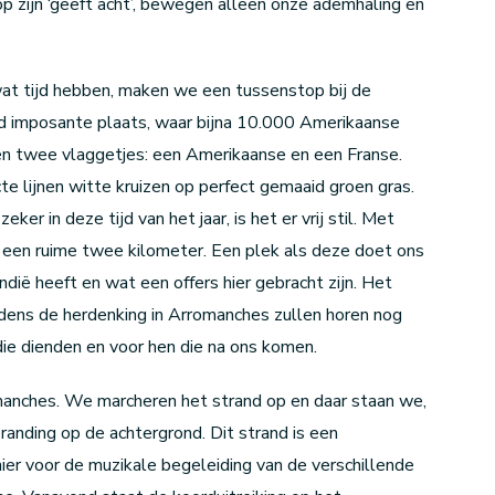
op zijn ‘geeft acht’, bewegen alleen onze ademhaling en
at tijd hebben, maken we een tussenstop bij de
 imposante plaats, waar bijna 10.000 Amerikaanse
eren twee vlaggetjes: een Amerikaanse en een Franse.
e lijnen witte kruizen op perfect gemaaid groen gras.
ker in deze tijd van het jaar, is het er vrij stil. Met
 een ruime twee kilometer. Een plek als deze doet ons
ië heeft en wat een offers hier gebracht zijn. Het
dens de herdenking in Arromanches zullen horen nog
 die dienden en voor hen die na ons komen.
manches. We marcheren het strand op en daar staan we,
randing op de achtergrond. Dit strand is een
ier voor de muzikale begeleiding van de verschillende