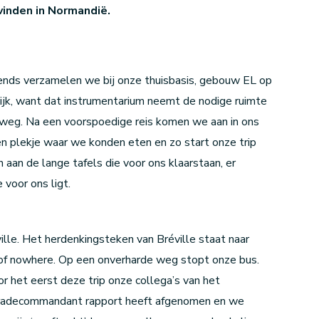
vinden in Normandië.
tends verzamelen we bij onze thuisbasis, gebouw EL op
ijk, want dat instrumentarium neemt de nodige ruimte
p weg. Na een voorspoedige reis komen we aan in ons
n plekje waar we konden eten en zo start onze trip
aan de lange tafels die voor ons klaarstaan, er
 voor ons ligt.
lle. Het herdenkingsteken van Bréville staat naar
 of nowhere. Op een onverharde weg stopt onze bus.
r het eerst deze trip onze collega’s van het
paradecommandant rapport heeft afgenomen en we