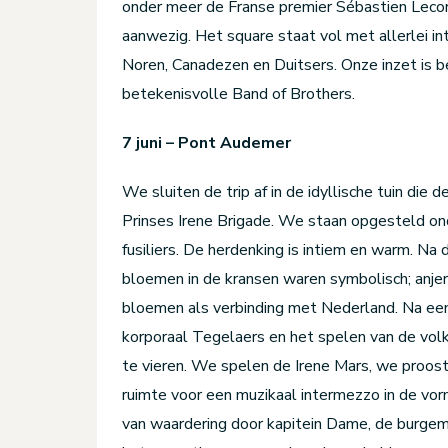
onder meer de Franse premier Sébastien Lecorn
aanwezig. Het square staat vol met allerlei i
Noren, Canadezen en Duitsers. Onze inzet is 
betekenisvolle Band of Brothers.
7 juni – Pont Audemer
We sluiten de trip af in de idyllische tuin d
Prinses Irene Brigade. We staan opgesteld 
fusiliers. De herdenking is intiem en warm. Na
bloemen in de kransen waren symbolisch; anjer
bloemen als verbinding met Nederland. Na ee
korporaal Tegelaers en het spelen van de volks
te vieren. We spelen de Irene Mars, we prooste
ruimte voor een muzikaal intermezzo in de vorm
van waardering door kapitein Dame, de burgem