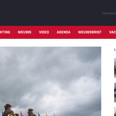
Opname
HTING
NIEUWS
VIDEO
AGENDA
NIEUWSBRIEF
VA
L